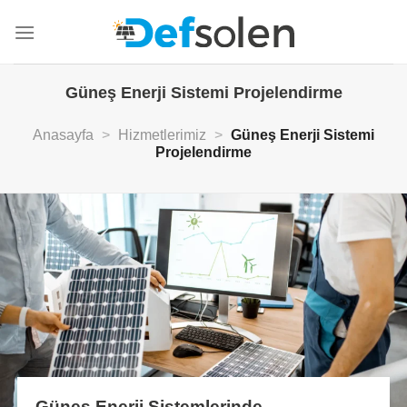
İçeriğe
atla
Güneş Enerji Sistemi Projelendirme
Anasayfa
>
Hizmetlerimiz
>
Güneş Enerji Sistemi
Projelendirme
Güneş Enerji Sistemlerinde